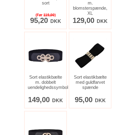
sort
m.
blomsterspænde,
XL
(Før
119,00
)
95,20
129,00
DKK
DKK
Sort elastikbælte
Sort elastikbælte
m. dobbelt
med guldfarvet
uendelighedssymbol
spænde
149,00
95,00
DKK
DKK