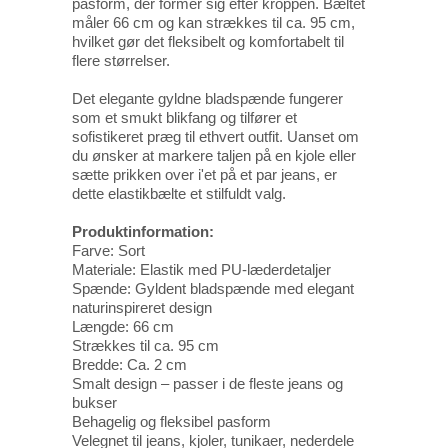
pasform, der former sig efter kroppen. Bæltet
måler 66 cm og kan strækkes til ca. 95 cm,
hvilket gør det fleksibelt og komfortabelt til
flere størrelser.
Det elegante gyldne bladspænde fungerer
som et smukt blikfang og tilfører et
sofistikeret præg til ethvert outfit. Uanset om
du ønsker at markere taljen på en kjole eller
sætte prikken over i'et på et par jeans, er
dette elastikbælte et stilfuldt valg.
Produktinformation:
Farve: Sort
Materiale: Elastik med PU-læderdetaljer
Spænde: Gyldent bladspænde med elegant
naturinspireret design
Længde: 66 cm
Strækkes til ca. 95 cm
Bredde: Ca. 2 cm
Smalt design – passer i de fleste jeans og
bukser
Behagelig og fleksibel pasform
Velegnet til jeans, kjoler, tunikaer, nederdele