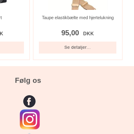
t
Taupe elastikbælte med hjertelukning
95,00
K
DKK
Følg os