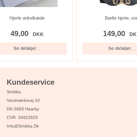
Hjerte ankelkæde
Bælte hjerte, sor
49,00
149,00
DKK
DK
Kundeservice
Smikka
Vandværksvej 10
DK-5683 Haarby
CVR: 34922829
Info@smikka.dk