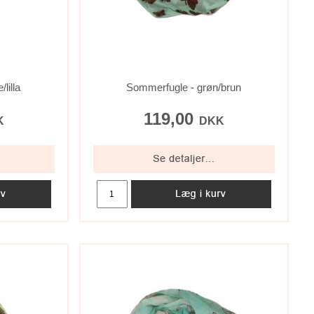
lilla
Sommerfugle - grøn/brun
119,00
K
DKK