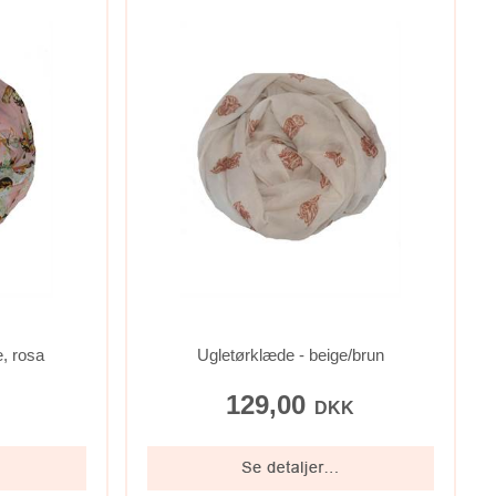
, rosa
Ugletørklæde - beige/brun
129,00
K
DKK