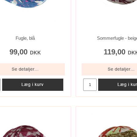
Fugle, blå
Sommerfugle - beige/
99,00
119,00
DKK
DK