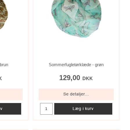
brun
Sommerfugletørklæde - grøn
129,00
K
DKK