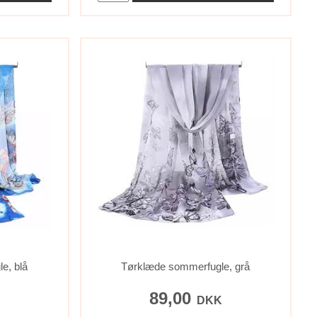
e, blå
Tørklæde sommerfugle, grå
89,00
K
DKK