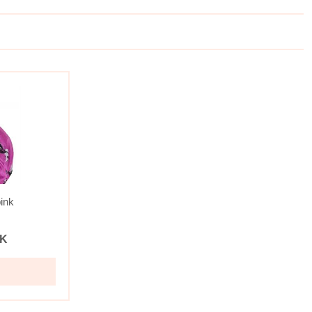
ink
K