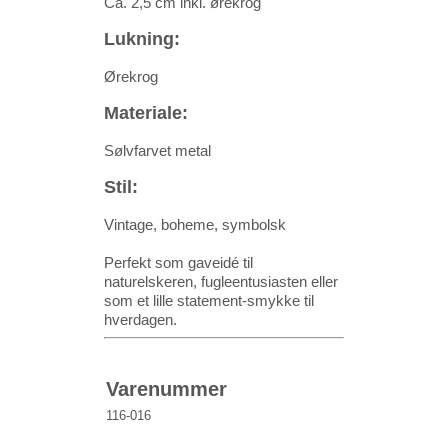
Ca. 2,5 cm inkl. ørekrog
Lukning:
Ørekrog
Materiale:
Sølvfarvet metal
Stil:
Vintage, boheme, symbolsk
Perfekt som gaveidé til
naturelskeren, fugleentusiasten eller
som et lille statement-smykke til
hverdagen.
Varenummer
116-016