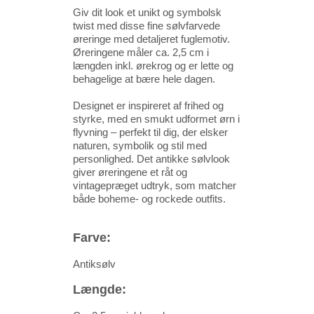
Giv dit look et unikt og symbolsk
twist med disse fine sølvfarvede
øreringe med detaljeret fuglemotiv.
Øreringene måler ca. 2,5 cm i
længden inkl. ørekrog og er lette og
behagelige at bære hele dagen.
Designet er inspireret af frihed og
styrke, med en smukt udformet ørn i
flyvning – perfekt til dig, der elsker
naturen, symbolik og stil med
personlighed. Det antikke sølvlook
giver øreringene et råt og
vintagepræget udtryk, som matcher
både boheme- og rockede outfits.
Farve:
Antiksølv
Længde: