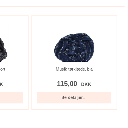
ort
Musik tørklæde, blå
115,00
K
DKK