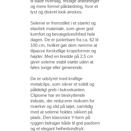
til både hverdag, festlige anledninger
og mere formel påklædning, hvor et
lyst og diskret look ønskes.
Selerne er fremstillet i et stærkt og
elastisk materiale, som giver god
komfort og bevægelsesfrihed hele
dagen. De er justerbare fra ca. 62 til
100 cm, hvilket gør dem nemme at
tilpasse forskellige kropsformer og
højder. Med en bredde på 2,5 cm
giver selerne stabil støtte uden at
føles tunge eller generende.
De er udstyret med kraftige
metalclips, som sikrer et solidt og
pålideligt greb i buksekanten.
Clipsene har en beskyttende
indsats, der reducerer risikoen for
mærker og slid på tøjet, samtidig
med at selerne holdes sikkert på
plads. Den klassiske Y-form på
ryggen bidrager både til god pasform
og et elegant helhedsindtryk.