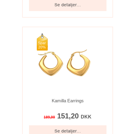
Spar
20%
Kamilla Earrings
151,20
DKK
189,00